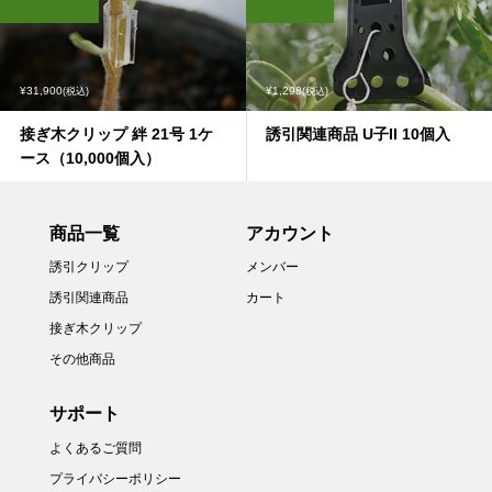
¥31,900
¥1,298
(税込)
(税込)
接ぎ木クリップ 絆 21号 1ケ
誘引関連商品 U子II 10個入
ース（10,000個入）
商品一覧
アカウント
誘引クリップ
メンバー
誘引関連商品
カート
接ぎ木クリップ
その他商品
サポート
よくあるご質問
プライバシーポリシー