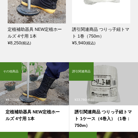
定植補助器具 NEW定植ホー
誘引関連商品 つりっ子紐トマ
ルズ 4寸用 1本
ト 1巻（750m）
¥8,250
¥5,940
(税込)
(税込)
その他商品
誘引関連商品
¥8,250
¥23,760
(税込)
(税込)
定植補助器具 NEW定植ホー
誘引関連商品 つりっ子紐トマ
ルズ 4寸用 1本
ト 1ケース（4巻入）（1巻：
750m）