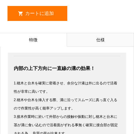
特徴
仕様
内部の上下方向に一直線の溝の効果！
1.穂木と台木を確実に密着させ、余分な汁液は外に出るので活着
性が非常に高いです。
2.穂木や台木を挿入する際、溝に沿ってスムーズに真っ直ぐ入る
ので作業性が高く能率アップします。
3.接木作業時に於いて外部からの接触や振動に対し穂木と台木に
茎が溝に食い込むので活着面がずれる事無く確実に接合部が固定
される為、 良質の苗が出来ます。