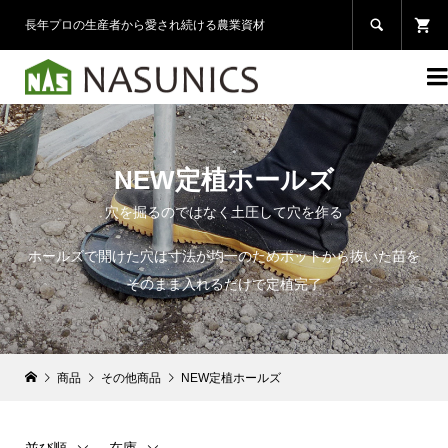

長年プロの生産者から愛され続ける農業資材

NEW定植ホールズ
穴を掘るのではなく土圧して穴を作る
ホールズで開けた穴は寸法が均一のためポットから抜いた苗を
そのまま入れるだけで定植完了
商品
その他商品
NEW定植ホールズ