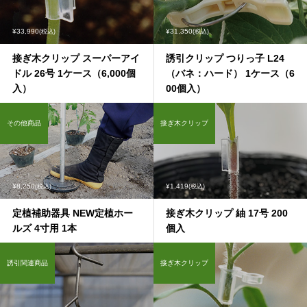
¥33,990
¥31,350
(税込)
(税込)
接ぎ木クリップ スーパーアイ
誘引クリップ つりっ子 L24
ドル 26号 1ケース（6,000個
（バネ：ハード） 1ケース（6
入）
00個入）
その他商品
接ぎ木クリップ
¥8,250
¥1,419
(税込)
(税込)
定植補助器具 NEW定植ホー
接ぎ木クリップ 紬 17号 200
ルズ 4寸用 1本
個入
誘引関連商品
接ぎ木クリップ