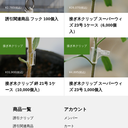
¥2,783
¥26,070
(税込)
(税込)
誘引関連商品 フック 100個入
接ぎ木クリップ スーパーウィ
ズ 23号 1ケース（6,000個
入）
接ぎ木クリップ
接ぎ木クリップ
¥31,900
¥4,895
(税込)
(税込)
接ぎ木クリップ 絆 21号 1ケ
接ぎ木クリップ スーパーウィ
ース（10,000個入）
ズ 23号 1,000個入
商品一覧
アカウント
誘引クリップ
メンバー
誘引関連商品
カート