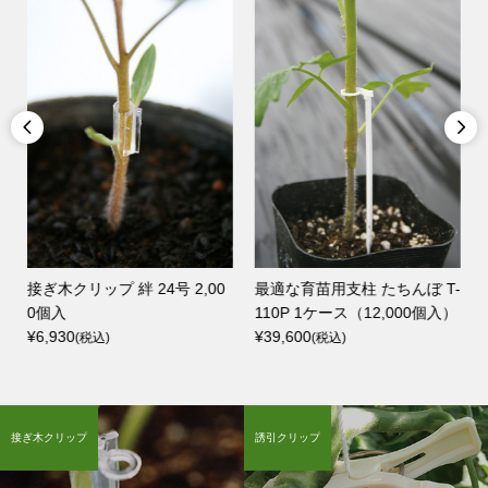


接ぎ木クリップ 絆 24号 2,00
最適な育苗用支柱 たちんぼ T-
0個入
110P 1ケース（12,000個入）
¥6,930
¥39,600
(税込)
(税込)
接ぎ木クリップ
誘引クリップ