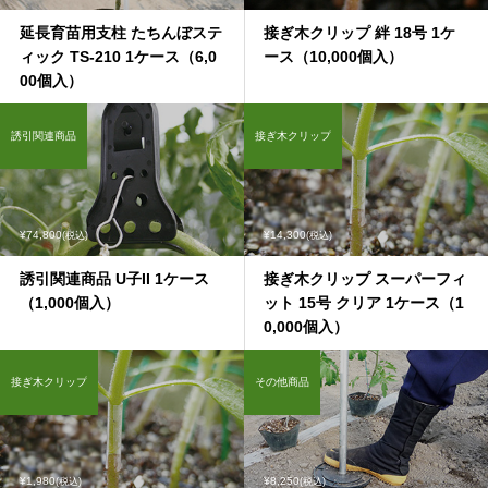
延長育苗用支柱 たちんぼステ
接ぎ木クリップ 絆 18号 1ケ
ィック TS-210 1ケース（6,0
ース（10,000個入）
00個入）
誘引関連商品
接ぎ木クリップ
¥74,800
¥14,300
(税込)
(税込)
誘引関連商品 U子II 1ケース
接ぎ木クリップ スーパーフィ
（1,000個入）
ット 15号 クリア 1ケース（1
0,000個入）
接ぎ木クリップ
その他商品
¥1,980
¥8,250
(税込)
(税込)