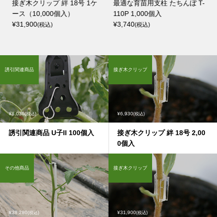
ケ
接ぎ木クリップ 絆 18号 1ケ
最適な育苗用支柱 たちんぼ T-
ース（10,000個入）
110P 1,000個入
¥31,900
¥3,740
(税込)
(税込)
誘引関連商品
接ぎ木クリップ
¥8,030
¥6,930
(税込)
(税込)
誘引関連商品 U子II 100個入
接ぎ木クリップ 絆 18号 2,00
0個入
その他商品
接ぎ木クリップ
¥38,280
¥31,900
(税込)
(税込)