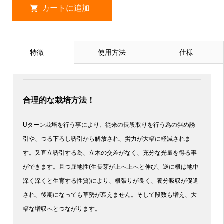
特徴
使用方法
仕様
合理的な栽培方法！
Uターン栽培を行う事により、従来の長段取りを行う為の斜め誘
引や、つる下ろし誘引から解放され、労力が大幅に軽減されま
す。又直立誘引する為、立木の交差がなく、充分な光量を得る事
ができます。且つ屈地性(生長芽が上へ上へと伸び、逆に根は地中
深く深くと生育する性質)により、根張りが良く、養分吸収が促進
され、後期になっても草勢が衰えません。そして段数も増え、大
幅な増収へとつながります。