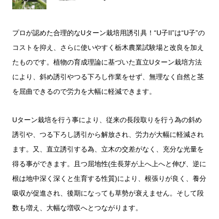
プロが認めた合理的なUターン栽培用誘引具！“U子II”は“U子”の
コストを抑え、さらに使いやすく栃木農業試験場と改良を加え
たものです。植物の育成理論に基づいた直立Uターン栽培方法
により、斜め誘引やつる下ろし作業をせず、無理なく自然と茎
を屈曲できるので労力を大幅に軽減できます。
Uターン栽培を行う事により、従来の長段取りを行う為の斜め
誘引や、つる下ろし誘引から解放され、労力が大幅に軽減され
ます。又、直立誘引する為、立木の交差がなく、充分な光量を
得る事ができます。且つ屈地性(生長芽が上へ上へと伸び、逆に
根は地中深く深くと生育する性質)により、根張りが良く、養分
吸収が促進され、後期になっても草勢が衰えません。そして段
数も増え、大幅な増収へとつながります。