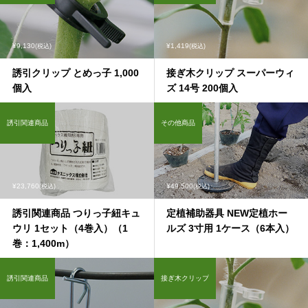
¥9,130
¥1,419
(税込)
(税込)
誘引クリップ とめっ子 1,000
接ぎ木クリップ スーパーウィ
個入
ズ 14号 200個入
誘引関連商品
その他商品
¥23,760
¥49,500
(税込)
(税込)
誘引関連商品 つりっ子紐キュ
定植補助器具 NEW定植ホー
ウリ 1セット（4巻入）（1
ルズ 3寸用 1ケース（6本入）
巻：1,400m）
誘引関連商品
接ぎ木クリップ