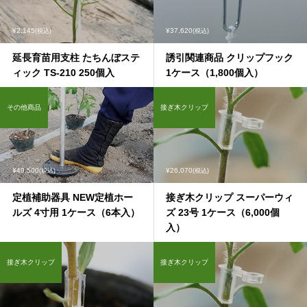
¥2,145
¥37,620
(税込)
(税込)
延長育苗用支柱 たちんぼステ
誘引関連商品 クリップフック
ィック TS-210 250個入
1ケース（1,800個入）
その他商品
接ぎ木クリップ
¥49,500
¥26,070
(税込)
(税込)
定植補助器具 NEW定植ホー
接ぎ木クリップ スーパーウィ
ルズ 4寸用 1ケース（6本入）
ズ 23号 1ケース（6,000個
入）
接ぎ木クリップ
接ぎ木クリップ