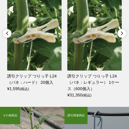


テ
誘引クリップ つりっ子 L24
誘引クリップ つりっ子 L24
（バネ：ハード） 20個入
（バネ：レギュラー） 1ケー
¥1,595
ス（600個入）
(税込)
¥31,350
(税込)
その他商品
誘引関連商品