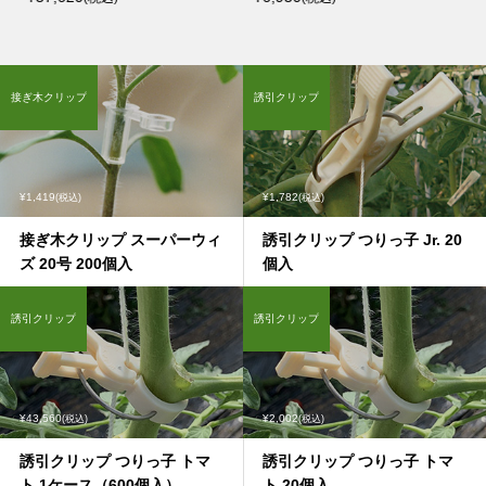
接ぎ木クリップ
誘引クリップ
¥1,419
¥1,782
(税込)
(税込)
接ぎ木クリップ スーパーウィ
誘引クリップ つりっ子 Jr. 20
ズ 20号 200個入
個入
誘引クリップ
誘引クリップ
¥43,560
¥2,002
(税込)
(税込)
誘引クリップ つりっ子 トマ
誘引クリップ つりっ子 トマ
ト 1ケース（600個入）
ト 20個入