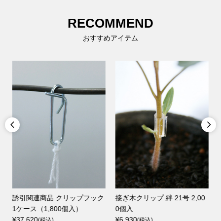
RECOMMEND
おすすめアイテム


ィ
誘引関連商品 クリップフック
接ぎ木クリップ 絆 21号 2,00
1ケース（1,800個入）
0個入
¥37,620
¥6,930
(税込)
(税込)