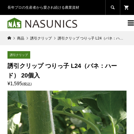

長年プロの生産者から愛され続ける農業資材

商品
誘引クリップ
誘引クリップ つりっ子 L24（バネ：ハード） 20個入
誘引クリップ
誘引クリップ つりっ子 L24（バネ：ハー
ド） 20個入
¥1,595
(税込)